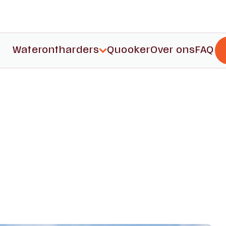
Aantal
-3
4-6
7+
1
2
badkamers
Waterontharders
Quooker
Over ons
FAQ