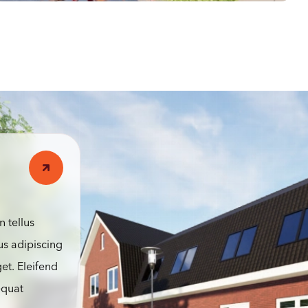
n tellus
us adipiscing
et. Eleifend
equat