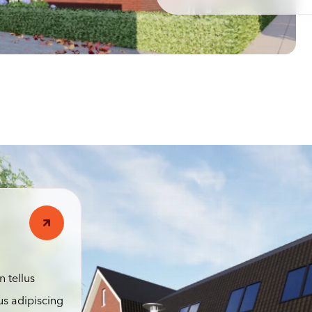
n tellus
us adipiscing