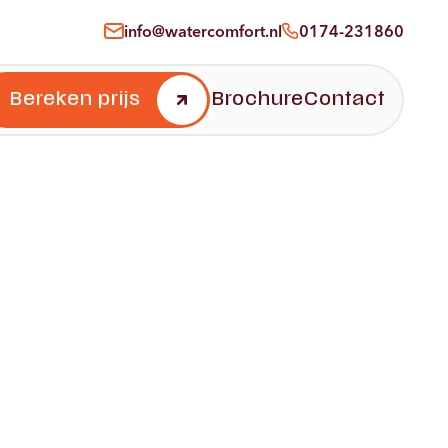
info@watercomfort.nl
0174-231860
Stap 2
3+
Bereken prijs
Brochure
Contact