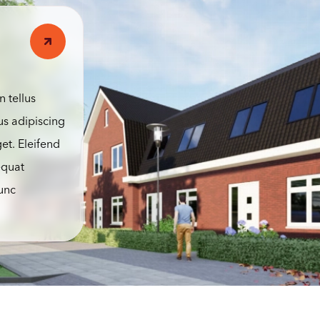
n tellus
us adipiscing
et. Eleifend
equat
nunc