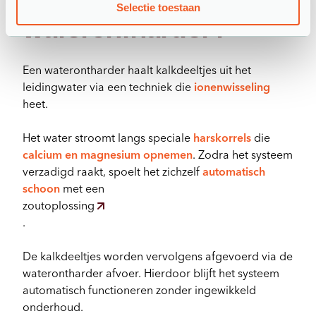
Hoe werkt een
Selectie toestaan
waterontharder?
Een waterontharder haalt kalkdeeltjes uit het
leidingwater via een techniek die
ionenwisseling
heet.
Het water stroomt langs speciale
harskorrels
die
calcium en magnesium opnemen
. Zodra het systeem
verzadigd raakt, spoelt het zichzelf
automatisch
schoon
met een
zoutoplossing
.
De kalkdeeltjes worden vervolgens afgevoerd via de
waterontharder afvoer. Hierdoor blijft het systeem
automatisch functioneren zonder ingewikkeld
onderhoud.