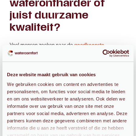
waterontharder of
juist duurzame
kwaliteit?
Veel mensen zoeken naar de
goedkoopste
waterontharder
. Dat begrijpen we goed. Toch is het
belangrijk om niet alleen naar de aanschafprijs te
kijken.
Deze website maakt gebruik van cookies
Een waterontharder is een investering voor de lange
We gebruiken cookies om content en advertenties te
termijn. De kwaliteit van de onderdelen,
personaliseren, om functies voor social media te bieden
betrouwbaarheid, het onderhoud en een
en om ons websiteverkeer te analyseren. Ook delen we
vakkundige installatie spelen daarbij een belangrijke
informatie over uw gebruik van onze site met onze
rol. Uiteindelijk gaat het om het water dat dagelijks
partners voor social media, adverteren en analyse. Deze
door je leidingen stroomt en dat je gebruikt om te
partners kunnen deze gegevens combineren met andere
drinken, koken en douchen. Daarom is het belangrijk
informatie die u aan ze heeft verstrekt of die ze hebben
dat een waterontharder voldoet aan hoge kwaliteits-
verzameld op basis van uw gebruik van hun services.