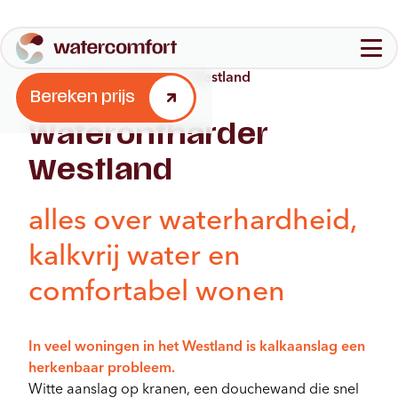
Home
-
Waterontharder Westland
Configureer jouw waterontharder
Bereken prijs
Aantal personen in jouw huishouden
Waterontharder
Waterontharders
1-3
4-6
7+
Westland
Quooker
Over ons
FAQ
alles over waterhardheid,
Aantal badkamers
1
2
3+
Bereken prijs
kalkvrij water en
Stap 2
comfortabel wonen
Brochure
Contact
In veel woningen in het Westland is kalkaanslag een
herkenbaar probleem.
Witte aanslag op kranen, een douchewand die snel