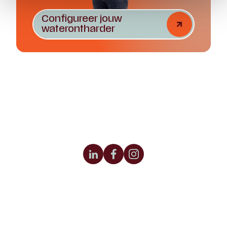
Configureer jouw
waterontharder
Honderdland 556
2676 LV Maasdijk