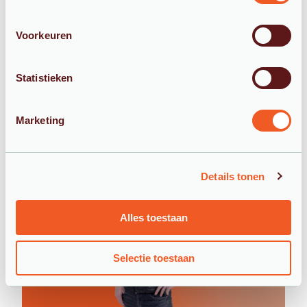
Zeker zijn van ultiem
Voorkeuren
watercomfort?
Bepaal in een paar stappen welke
Statistieken
ontharder past bij jouw situatie.
Een snelle berekening voor 100% kalkvrij
water.
Marketing
Details tonen
Alles toestaan
Selectie toestaan