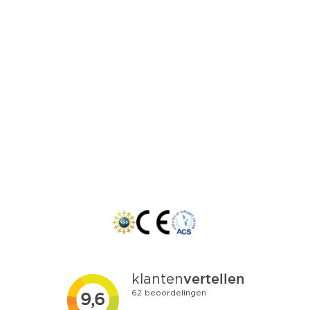
Locaties:
Westland
Rotterdam
Den Haag
Zoetermeer
Delft
Gouda
Dordrecht