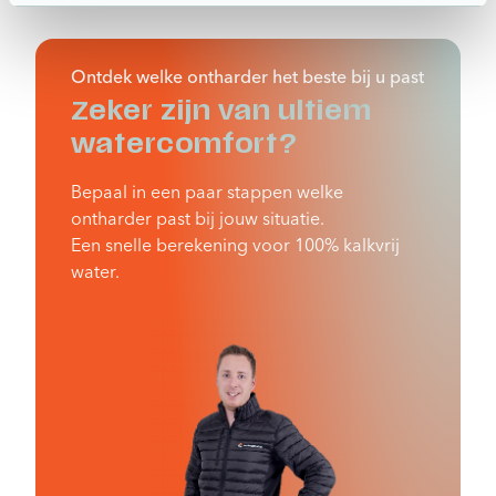
Ontdek welke ontharder het beste bij u past
Zeker zijn van ultiem
watercomfort?
Bepaal in een paar stappen welke
ontharder past bij jouw situatie.
Een snelle berekening voor 100% kalkvrij
water.