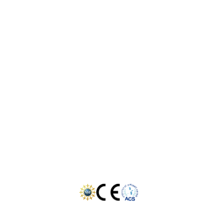
Garantiebewijs
Onze werkwijze
Locaties:
Westland
Rotterdam
Den Haag
Zoetermeer
Delft
Gouda
Dordrecht