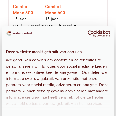
Comfort
Comfort
Mono 300
Mono 600
15 jaar
15 jaar
productgarantie
productgarantie
Deze website maakt gebruik van cookies
De beste onderdelen
We gebruiken cookies om content en advertenties te
personaliseren, om functies voor social media te bieden
en om ons websiteverkeer te analyseren. Ook delen we
Onze waterontharders zijn samengesteld uit de
informatie over uw gebruik van onze site met onze
beste onderdelen. Niet voor niets geven we hierop
partners voor social media, adverteren en analyse. Deze
15 jaar garantie. Wij bieden je altijd een
partners kunnen deze gegevens combineren met andere
informatie die u aan ze heeft verstrekt of die ze hebben
waterontharder die past bij jouw woning en die
verzameld op basis van uw gebruik van hun services.
optimaal werkt, precies zoals jij dat wil. We lichten
dat graag toe aan de hand van een aantal