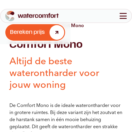
Home
-
Producten
-
Comfort Mono
Configureer jouw waterontharder
Bereken prijs
Aantal personen in jouw huishouden
Comfort Mono
Waterontharders
1-3
4-6
7+
Quooker
Altijd de beste
Over ons
FAQ
waterontharder voor
Aantal badkamers
1
2
3+
Bereken prijs
jouw woning
Stap 2
Brochure
Contact
De Comfort Mono is de ideale waterontharder voor
in grotere ruimtes. Bij deze variant zijn het zoutvat en
de harstank samen in één mooie behuizing
geplaatst. Dit geeft de waterontharder een strakke