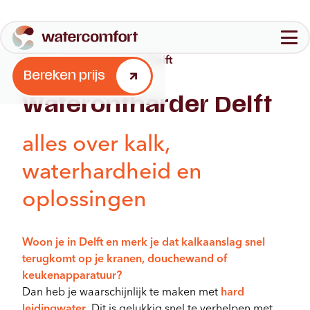
Home
-
Waterontharder Delft
Configureer jouw waterontharder
Bereken prijs
Aantal personen in jouw huishouden
Waterontharder Delft
Waterontharders
1-3
4-6
7+
Quooker
alles over kalk,
Over ons
FAQ
waterhardheid en
Aantal badkamers
1
2
3+
Bereken prijs
oplossingen
Stap 2
Brochure
Contact
Woon je in Delft en merk je dat kalkaanslag snel
terugkomt op je kranen, douchewand of
keukenapparatuur?
Dan heb je waarschijnlijk te maken met
hard
leidingwater
. Dit is gelukkig snel te verhelpen met