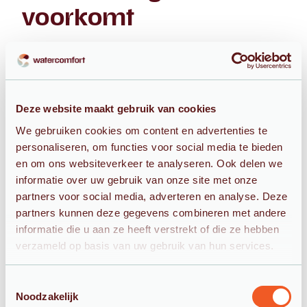
voorkomt
In verschillende delen van Delft merken bewoners
de gevolgen van hard water. Vooral in onderstaande
wijken ontvangen we regelmatig aanvragen voor
een waterontharder van Watercomfort:
Deze website maakt gebruik van cookies
We gebruiken cookies om content en advertenties te
Waterhardheid Delft Buitenhof: 4,98 - 9,41 dH
personaliseren, om functies voor social media te bieden
en om ons websiteverkeer te analyseren. Ook delen we
Waterhardheid Delft Tanthof: 4,98 - 9,41 dH
informatie over uw gebruik van onze site met onze
partners voor social media, adverteren en analyse. Deze
Waterhardheid Delft Voorhof: 4,98 - 9,41 dH
partners kunnen deze gegevens combineren met andere
informatie die u aan ze heeft verstrekt of die ze hebben
Waterhardheid Delft Hof van Delft: 4,98 - 9,41
verzameld op basis van uw gebruik van hun services.
dH
Waterhardheid Delft Vrijenban: 4,98 - 9,41 dH
Toestemmingsselectie
Noodzakelijk