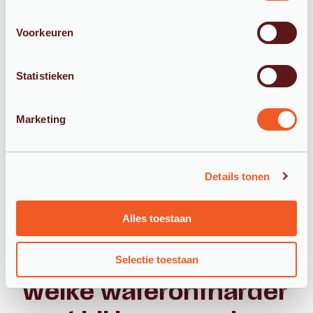
Waterhardheid Delft Wippolder: 4,98 - 9,41 dH
Voorkeuren
Waterhardheid Delft Binnenstad: 4,98 - 9,41 dH
Waterhardheid Delft Delftse Hout: 4,98 - 9,41
Statistieken
dH
Waterhardheid Delft Schieweg: 4,98 - 9,41 dH
Marketing
Waterhardheid Delft Harnaschpolder: 4,98 -
9,41 dH
Details tonen
Daardoor kennen we veel installatiesituaties in en
Alles toestaan
rond Delft goed en kunnen we gericht adviseren
over de beste oplossing voor jouw woning.
Selectie toestaan
Welke waterontharder