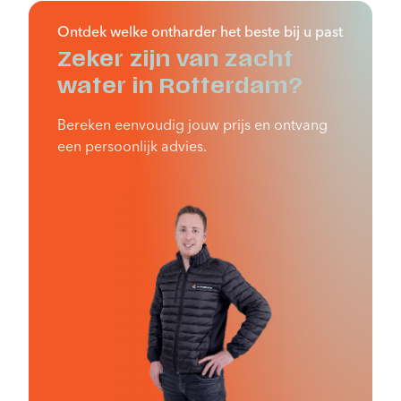
Ontdek welke ontharder het beste bij u past
Zeker zijn van zacht
water in Rotterdam?
Bereken eenvoudig jouw prijs en ontvang
een persoonlijk advies.