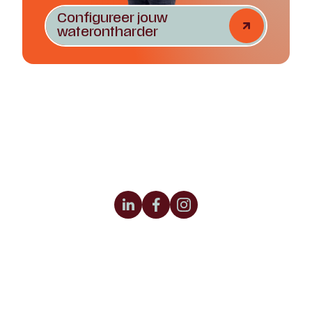
Configureer jouw
waterontharder
Honderdland 556
2676 LV Maasdijk
Tel:
0174-231860
(ook via whatsapp)