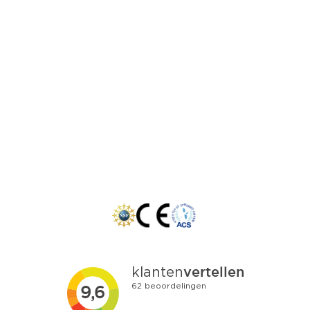
Locaties:
Westland
Rotterdam
Den Haag
Zoetermeer
Delft
Gouda
Dordrecht