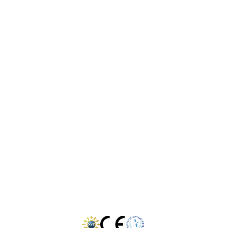
Contact
Garantiebewijs
Onze werkwijze
Locaties:
Westland
Rotterdam
Den Haag
Zoetermeer
Delft
Gouda
Dordrecht