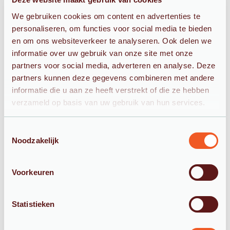
gezinswoningen in Stadspolders en Dubbeldam,
iedere woning vraagt om een passende oplossing.
We gebruiken cookies om content en advertenties te
Daarom kijkt Watercomfort altijd naar het
personaliseren, om functies voor social media te bieden
waterverbruik
en om ons websiteverkeer te analyseren. Ook delen we
, de beschikbare ruimte en jouw woonsituatie.
informatie over uw gebruik van onze site met onze
partners voor social media, adverteren en analyse. Deze
Voor kleinere woningen is een
partners kunnen deze gegevens combineren met andere
compacte waterontharder zoals de comfort smart
informatie die u aan ze heeft verstrekt of die ze hebben
vaak ideaal. Deze systemen kunnen in veel gevallen
verzameld op basis van uw gebruik van hun services.
worden geplaatst in een technische ruimte of
meterkast. Ook in nieuwbouwwoningen kiezen
Toestemmingsselectie
steeds meer bewoners direct voor een
Noodzakelijk
waterontharder om leidingen, sanitair en apparatuur
vanaf het begin te beschermen tegen kalkaanslag.
Voorkeuren
Waterhardheid in de
Statistieken
wijken van Dordrecht