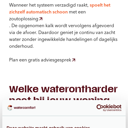
Wanneer het systeem verzadigd raakt,
spoelt het
zichzelf
automatisch schoon
met een
zoutoplossing
. De opgenomen kalk wordt vervolgens afgevoerd
via de afvoer. Daardoor geniet je continu van zacht
water zonder ingewikkelde handelingen of dagelijks
onderhoud.
Plan een gratis adviesgesprek
Welke waterontharder
past bij jouw woning
in Dordrecht?
Van appartementen in het centrum tot
Deze website maakt gebruik van cookies