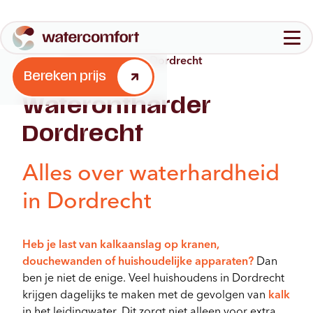
Home
-
Waterontharder Dordrecht
Configureer jouw waterontharder
Bereken prijs
Aantal personen in jouw huishouden
Waterontharder
Waterontharders
1-3
4-6
7+
Dordrecht
Quooker
Over ons
FAQ
Alles over waterhardheid
Aantal badkamers
1
2
3+
Bereken prijs
in Dordrecht
Stap 2
Brochure
Contact
Heb je last van kalkaanslag op kranen,
douchewanden of huishoudelijke apparaten?
Dan
ben je niet de enige. Veel huishoudens in Dordrecht
krijgen dagelijks te maken met de gevolgen van
kalk
in het leidingwater. Dit zorgt niet alleen voor extra