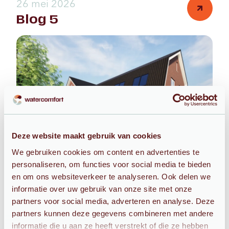
26 mei 2026
Blog 5
Deze website maakt gebruik van cookies
We gebruiken cookies om content en advertenties te
Lorem ipsum dolor sit amet consectetur. Est
personaliseren, om functies voor social media te bieden
sollicitudin tellus aenean elit sed vestibulum. Porttitor
en om ons websiteverkeer te analyseren. Ook delen we
enim purus tempus adipiscing etiam volutpat amet
informatie over uw gebruik van onze site met onze
quam. Id sed velit dapibus sed eget. Eleifend in nec
partners voor social media, adverteren en analyse. Deze
phasellus viverra ultrices sed. Enim quam consequat
partners kunnen deze gegevens combineren met andere
pulvinar nunc. Faucibus duis vitae tempor feugiat at
informatie die u aan ze heeft verstrekt of die ze hebben