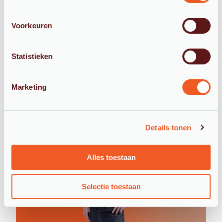
Zeker zijn van ultiem
Voorkeuren
watercomfort?
Bepaal in een paar stappen welke
Statistieken
ontharder past bij jouw situatie.
Een snelle berekening voor 100% kalkvrij
water.
Marketing
Details tonen
Alles toestaan
Selectie toestaan