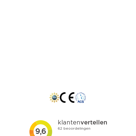
Locaties:
Westland
Rotterdam
Den Haag
Zoetermeer
Delft
Gouda
Dordrecht