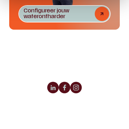
Configureer jouw
waterontharder
Honderdland 556
2676 LV Maasdijk