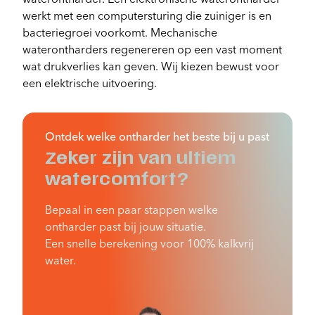
werkt met een computersturing die zuiniger is en
bacteriegroei voorkomt. Mechanische
Configurator
waterontharders regenereren op een vast moment
wat drukverlies kan geven. Wij kiezen bewust voor
een elektrische uitvoering.
Ontdek welke ontharder het beste bij u past
Zeker zijn van ultiem
watercomfort?
Bepaal in een paar stappen welke
ontharder past bij jouw situatie.
Een snelle berekening voor 100% kalkvrij
water.