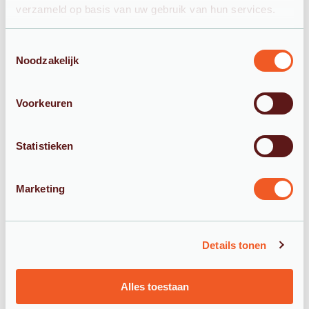
verzameld op basis van uw gebruik van hun services.
Toestemmingsselectie
Noodzakelijk
Honderdland 556
Voorkeuren
2676 LV Maasdijk
Tel:
0174-231860
(ook via whatsapp)
Statistieken
Mail:
info@watercomfort.nl
Marketing
Producten
Comfort smart
Details tonen
Comfort mono
Alles toestaan
Producten