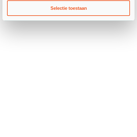
Over ons
Selectie toestaan
Veel gestelde vragen
Configurator
Contact
Garantiebewijs
Onze werkwijze
Locaties:
Westland
Rotterdam
Den Haag
Zoetermeer
Delft
Gouda
Dordrecht