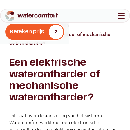
Home
-
Veelgestelde vragen
-
Configureer jouw waterontharder
Bereken prijs
Een elektrische waterontharder of mechanische
Aantal personen in jouw huishouden
waterontharder?
Waterontharders
1-3
4-6
7+
Quooker
Een elektrische
Over ons
FAQ
waterontharder of
Aantal badkamers
1
2
3+
Bereken prijs
mechanische
Stap 2
Brochure
waterontharder?
Contact
Dit gaat over de aansturing van het systeem.
Watercomfort werkt met een elektronische
waterontharder. Een elektronische waterontharder